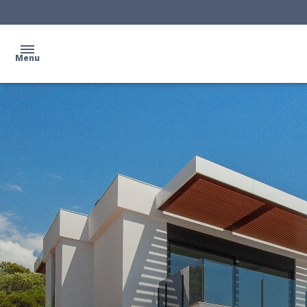
Menu
ACCUEIL
NOS
BIENS
PROGRAMMES
NEUFS
QUI
SOMMES-
NOUS ?