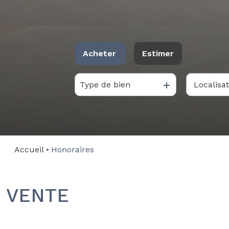
Acheter
Estimer
Type de bien
De l'ancien
Du neuf
Accueil
Honoraires
VENTE