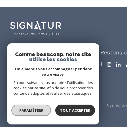
Restons 
Signatur Immobilier
Comme beaucoup, notre site
utilise les cookies
09 75 92 97 52
On aimerait vous accompagner pendant
contact@signatur-immobilier.fr
votre visite.
134 Rue Sainte Teresa de Calcutta
En poursuivant, vous acceptez l'utilisation des
34170 Castelnau-le-Lez
cookies par ce site, afin de vous proposer des
contenus adaptés et réaliser des statistiques !
Nos partenaires
Mentions légales
Admin
Nos honora
PARAMÉTRER
TOUT ACCEPTER
© 2026 | Tous droits réservés