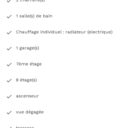
Les terrasses ont été bien pensées, vous pourrez
profiter de moments de détente inégalés, que ce
1 salle(s) de bain
soit en journée sous le soleil méditerranéen ou lors
de soirées étoilées.
Chauffage individuel : radiateur (electrique)
Le quartier Moularès est l’une des adresses les
plus prisées de Montpellier, la résidence offre un
1 garage(s)
accès facile aux commodités locales, aux écoles
renommées et aux espaces verts. Vous serez
7ème étage
également à quelques minutes du centre-ville
animé, à proximité de l’effervescence citadine.
Découvrez une vie où le luxe et la commodité se
8 étage(s)
rencontrent harmonieusement. Elle incarne l’art de
vivre à la française, élevant chaque jour à une
ascenseur
expérience exceptionnelle.
vue dégagée
Pour toutes informations complémentaires,
contacter Théo Gandia - Agent commercial
immobilier - O7 66 85 08 66 - n°RSAC : 953 872 504
terrasse