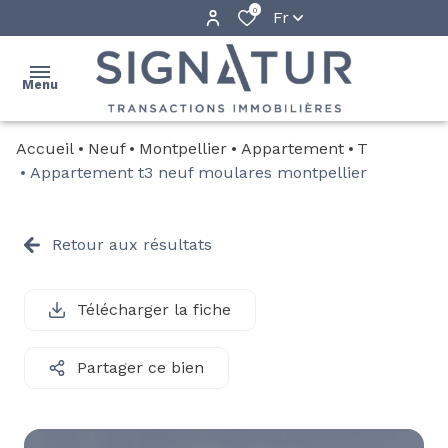
0
Fr
Menu
Accueil
Neuf
Montpellier
Appartement
T
ACCUEIL
Appartement t3 neuf moulares montpellier
NOS
BIENS
Retour aux résultats
PROGRAMMES
NEUFS
Télécharger la fiche
QUI
Partager ce bien
SOMMES-
NOUS ?
ALERTE