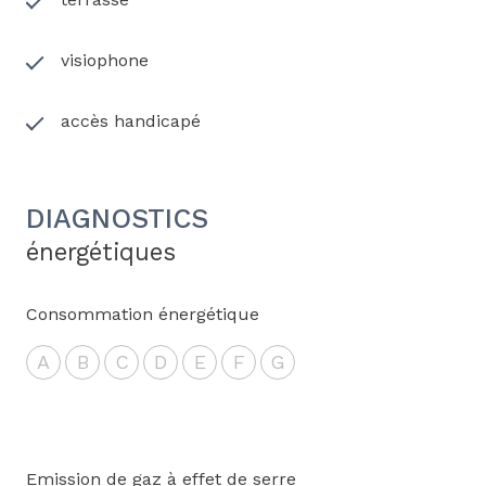
EI
visiophone
accès handicapé
DIAGNOSTICS
énergétiques
Consommation énergétique
A
B
C
D
E
F
G
Emission de gaz à effet de serre