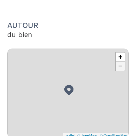
AUTOUR
du bien
+
−
Leaflet
|
©
Maps
|
© OpenStreetMap
Jawg