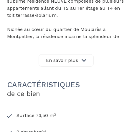
sublime résidence NEUVE composées de plusieurs
appartements allant du T2 au 1er étage au T4 en
toit terrasse/solarium.
Nichée au cœur du quartier de Moularès à
Montpellier, la résidence incarne la splendeur de
l’immobilier montpelliérain. Avec son architecture
raffinée et ses équipements haut de gamme, cette
résidence prestigieuse se distingue par son
En savoir plus
élégance intemporelle et son emplacement
privilégié. La résidence présente un mélange
harmonieux de design des années 70 et de
CARACTÉRISTIQUES
sophistication. Les lignes épurées de ses façades
de ce bien
soulignent l’élégance, tandis que les espaces
intérieurs sont conçus pour allier fonctionnalité et
esthétique. Chaque détail a été soigneusement
pensé pour créer une atmosphère résolument
Surface 73,50 m²
luxueuse.
2 chambre(s)