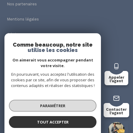
Nos partenaires
Mentions légales
Admin
Comme beaucoup, notre site
utilise les cookies
Nos honoraires
On aimerait vous accompagner pendant
Politique RGPD
votre visite.
En poursuivant, vous acceptez l'utilisation des
Appeler
cookies par ce site, afin de vous proposer des
Cookies
l'agent
contenus adaptés et réaliser des statistiques !
© 2026 | Tous droits réservés
PARAMÉTRER
Contacter
l'agent
Réalisé par
TOUT ACCEPTER
Théo GANDIA