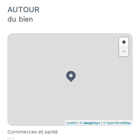
AUTOUR
du bien
+
−
Leaflet
|
©
Maps
|
© OpenStreetMap
Jawg
Commerces et santé