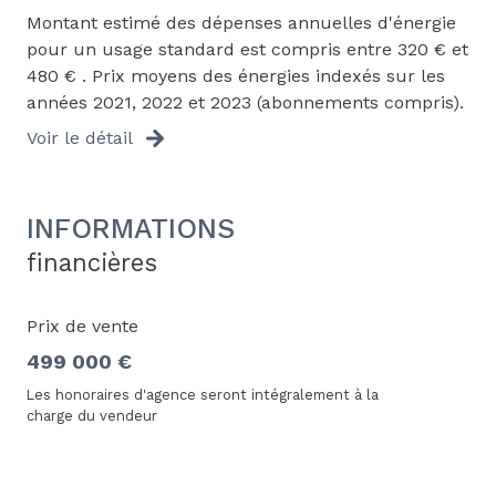
Montant estimé des dépenses annuelles d'énergie
terrasse
Pour plus d'informations, n'hésitez pas à contacter
pour un usage standard est compris entre 320 € et
Théo Gandia - Agent commercial immobilier -
480 € . Prix moyens des énergies indexés sur les
arboré
O7.66.85.08.66 - n°RSAC : 953 872 504 EI
années 2021, 2022 et 2023 (abonnements compris).
Voir le détail
piscinable
visiophone
INFORMATIONS
financières
Prix de vente
499 000 €
Les honoraires d'agence seront intégralement à la
charge du vendeur