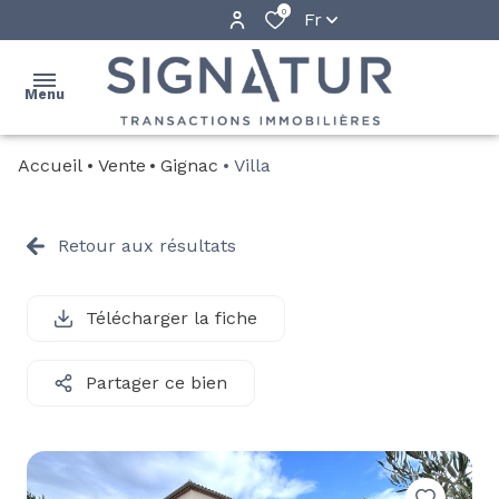
0
Fr
Menu
Accueil
Vente
Gignac
Villa
ACCUEIL
NOS
Retour aux résultats
BIENS
PROGRAMMES
Télécharger la fiche
NEUFS
QUI
Partager ce bien
SOMMES-
NOUS ?
ALERTE