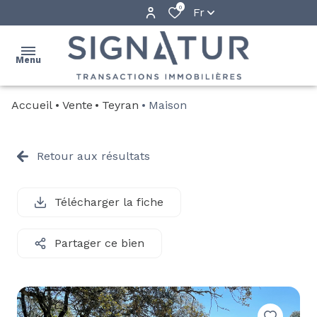
0
Fr
Menu
Accueil
Vente
Teyran
Maison
ACCUEIL
NOS
Retour aux résultats
BIENS
PROGRAMMES
Télécharger la fiche
NEUFS
QUI
Partager ce bien
SOMMES-
NOUS ?
ALERTE