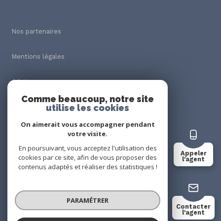
Nos partenaires
Mentions légales
Admin
Comme beaucoup, notre site
utilise les cookies
Nos honoraires
On aimerait vous accompagner pendant
Politique RGPD
votre visite.
En poursuivant, vous acceptez l'utilisation des
Appeler
cookies par ce site, afin de vous proposer des
Cookies
l'agent
contenus adaptés et réaliser des statistiques !
© 2026 | Tous droits réservés
PARAMÉTRER
Contacter
l'agent