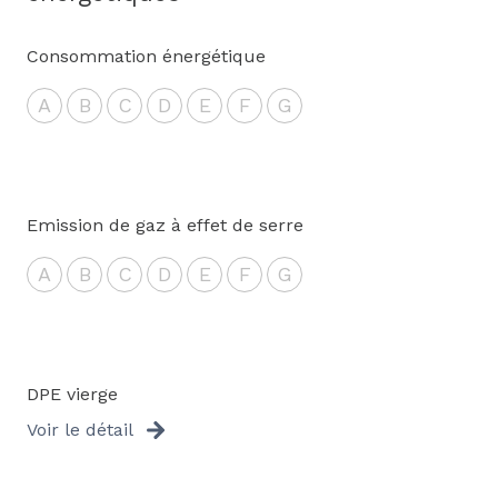
Consommation énergétique
A
B
C
D
E
F
G
Emission de gaz à effet de serre
A
B
C
D
E
F
G
DPE vierge
Voir le détail