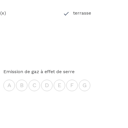
(x)
terrasse
Emission de gaz à effet de serre
A
B
C
D
E
F
G