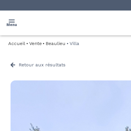
Menu
Accueil
Vente
Beaulieu
Villa
ACCUEIL
NOS
Retour aux résultats
BIENS
PROGRAMMES
NEUFS
QUI
SOMMES-
NOUS ?