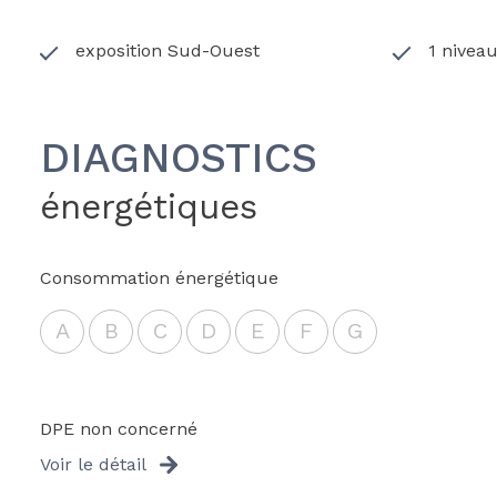
exposition Sud-Ouest
1 niveau
DIAGNOSTICS
énergétiques
Consommation énergétique
A
B
C
D
E
F
G
DPE non concerné
Voir le détail