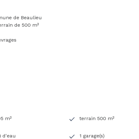
mmune de Beaulieu
errain de 500 m²
uvrages
95 m²
terrain 500 m²
s) d'eau
1 garage(s)